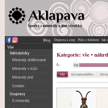
Šperky s minerály a jiné výrobky
Blog
Doprava a ceny
Péče o bižuterii
Jak 
Vše
Kategorie:
vše
•
náhrd
Náhrdelníky
Minerály drátkované
Od
Minerály v kůži
Vše
Od nejlevnějšího
Od ne
Minerály jiné
Ostatní
Soupravy
S minerály