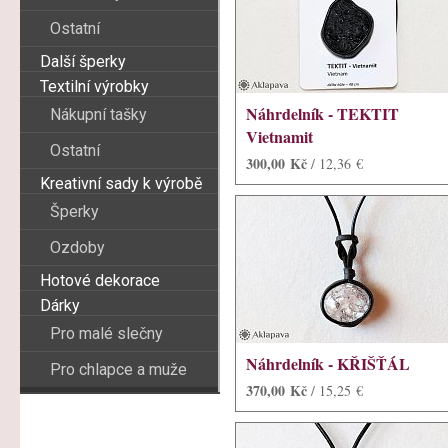
Ostatní
Další šperky
Textilní výrobky
Náhrdelník - TEKTIT
Nákupní tašky
Vietnamit
Ostatní
300,00 Kč
/ 12,36 €
Kreativní sady k výrobě
Šperky
Ozdoby
Hotové dekorace
Dárky
Pro malé slečny
Náhrdelník - KŘIŠŤÁL
Pro chlapce a muže
370,00 Kč
/ 15,25 €