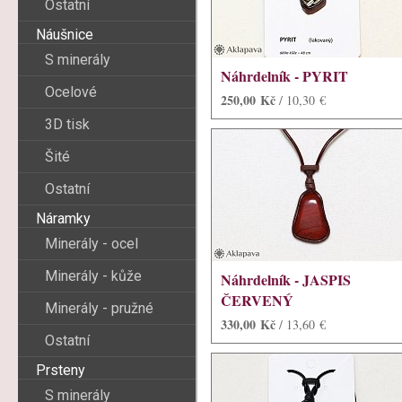
Ostatní
Náušnice
S minerály
Náhrdelník - PYRIT
Ocelové
250,00 Kč
/ 10,30 €
3D tisk
Šité
Ostatní
Náramky
Minerály - ocel
Minerály - kůže
Náhrdelník - JASPIS
ČERVENÝ
Minerály - pružné
330,00 Kč
/ 13,60 €
Ostatní
Prsteny
S minerály