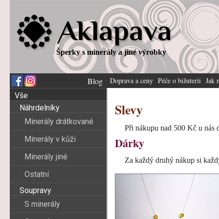
Šperky s minerály a jiné výrobky
Blog
Doprava a ceny
Péče o bižuterii
Jak 
Vše
Slevy
Náhrdelníky
Minerály drátkované
Při nákupu nad 500 Kč u nás d
Minerály v kůži
Dárky
Minerály jiné
Za každý druhý nákup si každý
Ostatní
Soupravy
S minerály