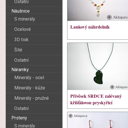
Ostatní
Náušnice
S minerály
Lankový náhrdelník
Ocelové
3D tisk
Šité
Ostatní
Náramky
Minerály - ocel
Minerály - kůže
Přívěsek SRDCE zalévaný
Minerály - pružné
křišťálovou pryskyřicí
Ostatní
Prsteny
S minerály