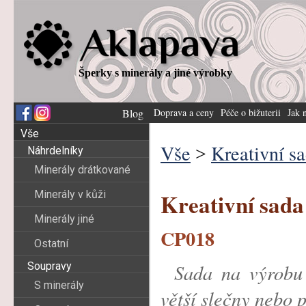
Šperky s minerály a jiné výrobky
Blog
Doprava a ceny
Péče o bižuterii
Jak 
Vše
Vše
Kreativní s
>
Náhrdelníky
Minerály drátkované
Minerály v kůži
Kreativní sa
Minerály jiné
CP018
Ostatní
Soupravy
Sada na výrobu
S minerály
větší slečny nebo 