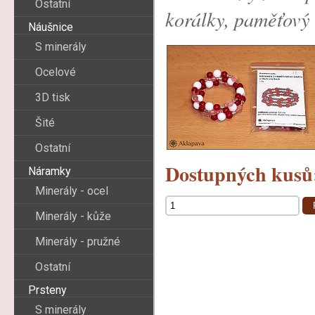
Ostatní
korálky, paměťový 
Náušnice
S minerály
Ocelové
3D tisk
Šité
Ostatní
Dostupných kusů
Náramky
Minerály - ocel
Minerály - kůže
Minerály - pružné
Ostatní
Prsteny
S minerály