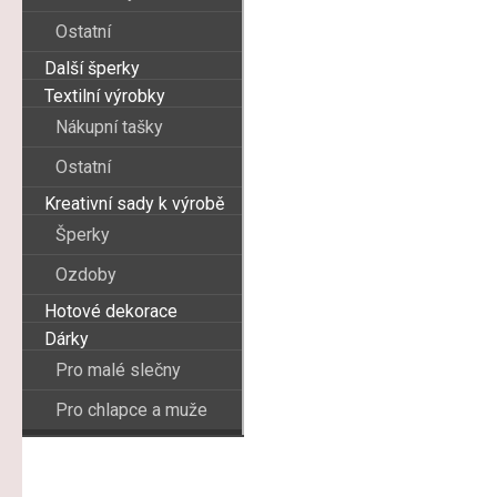
Ostatní
Další šperky
Textilní výrobky
Nákupní tašky
Ostatní
Kreativní sady k výrobě
Šperky
Ozdoby
Hotové dekorace
Dárky
Pro malé slečny
Pro chlapce a muže